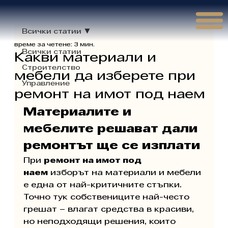
Γ
Всички статии
време за четене: 3 мин.
Всички статии
Какви материали и
Строителство
мебели да изберете при
Управление
ремонт на имот под наем
Материалите и 
мебелите решават дали 
ремонтът ще се изплати
При 
ремонт на имот под 
наем
 изборът на материали и мебели 
е една от най-критичните стъпки. 
Точно тук собствениците най-често 
грешат – влагат средства в красиви, 
но неподходящи решения, които 