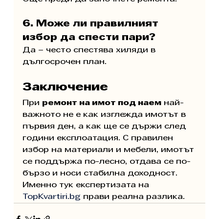
6. Може ли правилният 
избор да спести пари?
Да – често спестява хиляди в 
дългосрочен план.
Заключение
При 
ремонт на имот под наем
 най-
важното не е как изглежда имотът в 
първия ден, а как ще се държи след 
години експлоатация. С правилен 
избор на материали и мебели, имотът 
се поддържа по-лесно, отдава се по-
бързо и носи стабилна доходност. 
Именно тук експертизата на 
TopKvartiri.bg
 прави реална разлика.