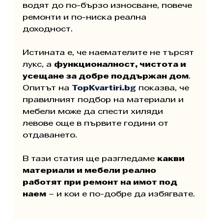
водят до по-бързо износване, повече 
ремонти и по-ниска реална 
доходност.
Истината е, че наемателите не търсят 
лукс, а 
функционалност, чистота и 
усещане за добре поддържан дом
. 
Опитът на 
TopKvartiri.bg
 показва, че 
правилният подбор на материали и 
мебели може да спести хиляди 
левове още в първите години от 
отдаването.
В тази статия ще разгледаме 
какви 
материали и мебели реално 
работят при ремонт на имот под 
наем
 – и кои е по-добре да избягвате.