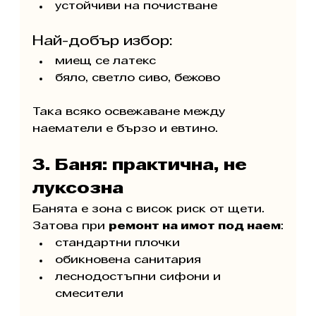
устойчиви на почистване
Най-добър избор:
миещ се латекс
бяло, светло сиво, бежово
Така всяко освежаване между 
наематели е бързо и евтино.
3. Баня: практична, не 
луксозна
Банята е зона с висок риск от щети. 
Затова при 
ремонт на имот под наем
:
стандартни плочки
обикновена санитария
леснодостъпни сифони и 
смесители