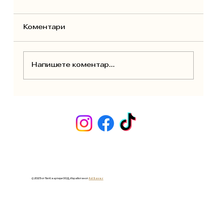
Коментари
Напишете коментар...
Основен ремонт за отдаване под
наем: Как да планирате, спестите и
увеличите доходността
© 2025 от Топ Квартири ООД. Изработен от
Ad Saver