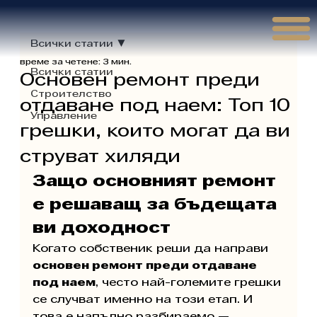
Γ
Всички статии
време за четене: 3 мин.
Всички статии
Основен ремонт преди
Строителство
отдаване под наем: Топ 10
Управление
грешки, които могат да ви
струват хиляди
Защо основният ремонт 
е решаващ за бъдещата 
ви доходност
Когато собственик реши да направи 
основен ремонт преди отдаване 
под наем
, често най-големите грешки 
се случват именно на този етап. И 