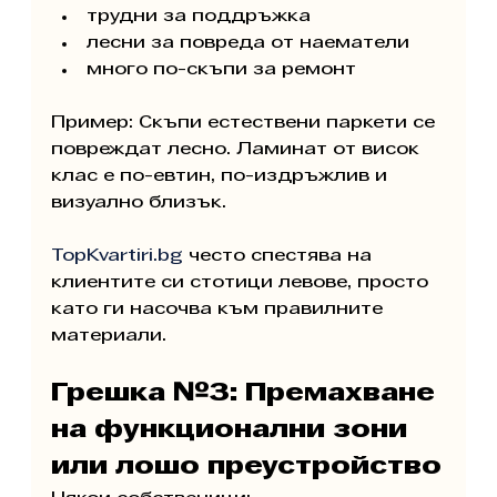
трудни за поддръжка
лесни за повреда от наематели
много по-скъпи за ремонт
Пример: Скъпи естествени паркети се 
повреждат лесно. Ламинат от висок 
клас е по-евтин, по-издръжлив и 
визуално близък.
TopKvartiri.bg
 често спестява на 
клиентите си стотици левове, просто 
като ги насочва към правилните 
материали.
Грешка №3: Премахване 
на функционални зони 
или лошо преустройство