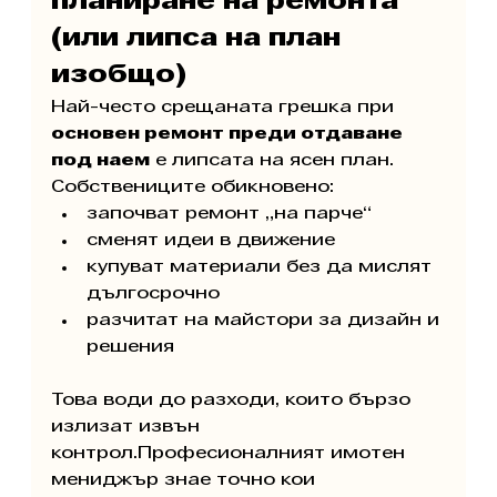
планиране на ремонта 
(или липса на план 
изобщо)
Най-често срещаната грешка при 
основен ремонт преди отдаване 
под наем
 е липсата на ясен план. 
Собствениците обикновено:
започват ремонт „на парче“
сменят идеи в движение
купуват материали без да мислят 
дългосрочно
разчитат на майстори за дизайн и 
решения
Това води до разходи, които бързо 
излизат извън 
контрол.Професионалният имотен 
мениджър знае точно кои 