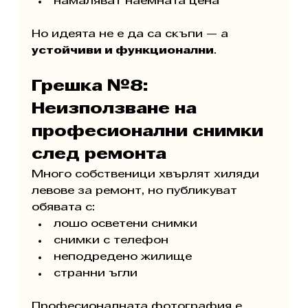
намаляват наемната цена
Но идеята не е да са скъпи — а 
устойчиви и функционални
.
Грешка №8: 
Неизползване на 
професионални снимки 
след ремонта
Много собственици хвърлят хиляди 
левове за ремонт, но публикуват 
обявата с:
лошо осветени снимки
снимки с телефон
неподредено жилище
странни ъгли
Професионалната фотография е 