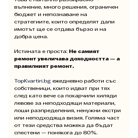
това е напълно разбираемо — 
вълнение, много решения, ограничен 
бюджет и непознаване на 
стратегиите, които определят дали 
имотът ще се отдава бързо и на 
добра цена.
Истината е проста: 
Не самият 
ремонт увеличава доходността — а 
правилният ремонт.
TopKvartiri.bg
 ежедневно работи със 
собственици, които идват при тях 
след
 като вече са похарчили хиляди 
левове за неподходящи материали, 
лоши разпределения, ненужни екстри 
или неподходяща визия. Голяма част 
от тези средства можеха да бъдат 
спестени — понякога до 80%.