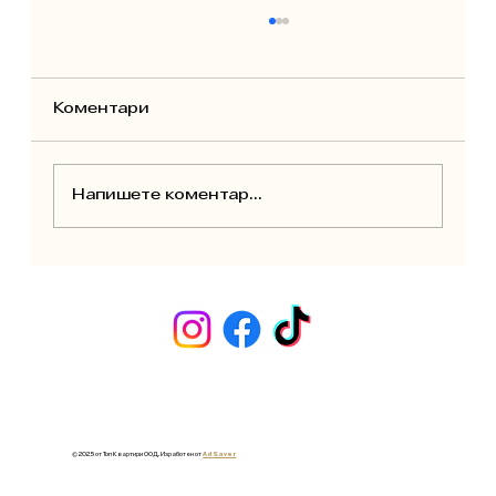
Коментари
Напишете коментар...
Празен период без наемател:
как да намалите загубите от
имот под наем
© 2025 от Топ Квартири ООД. Изработен от
Ad Saver