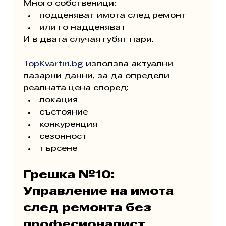
Много собственици:
подценяват имота след ремонт
или го надценяват
И в двата случая губят пари.
TopKvartiri.bg
 използва актуални 
пазарни данни, за да определи 
реалната цена според:
локация
състояние
конкуренция
сезонност
търсене
Грешка №10: 
Управление на имота 
след ремонта без 
професионалист