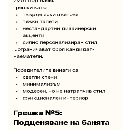
имот под наем.
Грешки като:
твърде ярки цветове
тежки тапети
нестандартни дизайнерски 
акценти
силно персонализиран стил
…ограничават броя кандидат-
наематели.
Победителите винаги са:
светли стени
минимализъм
модерен, но не натрапчив стил
функционален интериор
Грешка №5: 
Подценяване на банята 