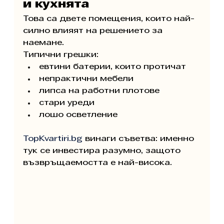
и кухнята
Това са двете помещения, които най-
силно влияят на решението за 
наемане.
Типични грешки:
евтини батерии, които протичат
непрактични мебели
липса на работни плотове
стари уреди
лошо осветление
TopKvartiri.bg
 винаги съветва: именно 
тук се инвестира разумно, защото 
възвръщаемостта е най-висока.