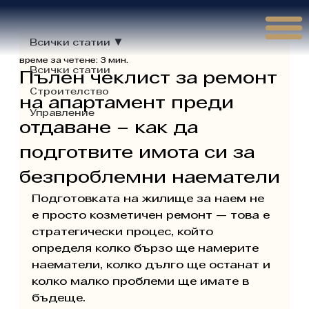
Γ
Всички статии
време за четене: 3 мин.
Всички статии
Пълен чеклист за ремонт
Строителство
на апартамент преди
Управление
отдаване – как да
подготвите имота си за
безпроблемни наематели
Подготовката на жилище за наем не 
е просто козметичен ремонт — това е 
стратегически процес, който 
определя колко бързо ще намерите 
наематели, колко дълго ще останат и 
колко малко проблеми ще имате в 
бъдеще.