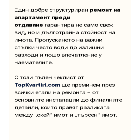
Един добре структуриран 
ремонт на 
апартамент преди 
отдаване
 гарантира не само свеж 
вид, но и дълготрайна стойност на 
имота. Пропускането на важни 
стъпки често води до излишни 
разходи и лошо впечатление у 
наемателите.
С този пълен чеклист от 
TopKvartiri.com
 ще преминем през 
всички етапи на ремонта – от 
основните инсталации до финалните 
детайли, които правят разликата 
между „окей“ имот и „търсен“ имот.