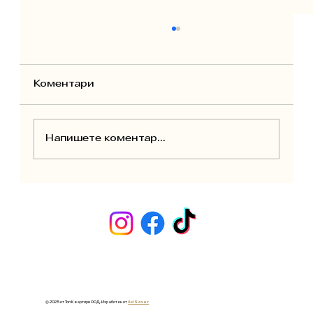
Коментари
Напишете коментар...
Основен ремонт за отдаване
под наем: Как да планирате,
спестите и увеличите
доходността
© 2025 от Топ Квартири ООД. Изработен от
Ad Saver