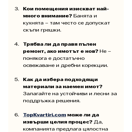
Кои помещения изискват най-
много внимание? 
Банята и 
кухнята – там често се допускат 
скъпи грешки.
Трябва ли да правя пълен 
ремонт, ако имотът е нов? 
Не – 
понякога е достатъчно 
освежаване и дребни корекции.
Как да избера подходящи 
материали за наемен имот? 
Залагайте на устойчиви и лесни за 
поддръжка решения.
TopKvartiri.com
 може ли да 
извърши целия процес? 
Да, 
компанията предлага цялостна 