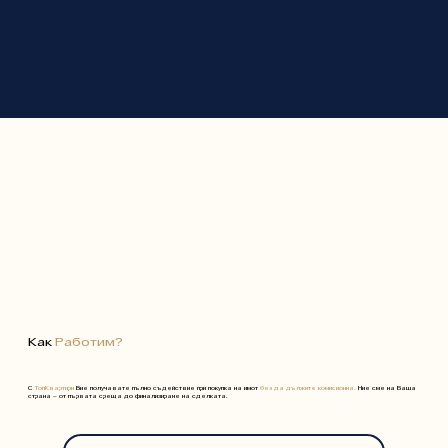
Как
Работим?
С
ТопКвартири
Вие получавате пълно съдействие при покупка на имот
без да дължите комисионна.
Ние сме на Ваша
страна – от първата среща до финализиране на сделката.