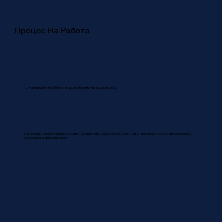
Процес На Работа
1. Намиране на Имот и сключване на сделката
Подбираме имот(и) спрямо вашите изисквания. След което сключваме договор с вас и финализираме
сделката с избрания имот.