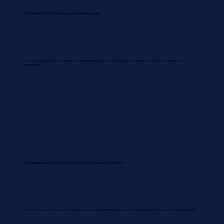
2. Ремонт и обзавеждане при нужда
След закупуването на имота се ремонтира и/или се обзавежда спрямо неговото състояние и
стилистика.
3. Намиране на Наематели Поддръжка на Имота
След това имотът се пуска под наем и активно започваме да търсим наематели и да го поддържаме.