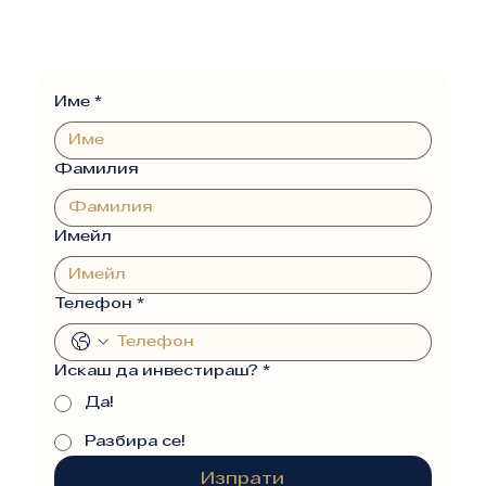
Име
*
Фамилия
Имейл
Телефон
*
Искаш да инвестираш?
*
Да!
Разбира се!
Изпрати