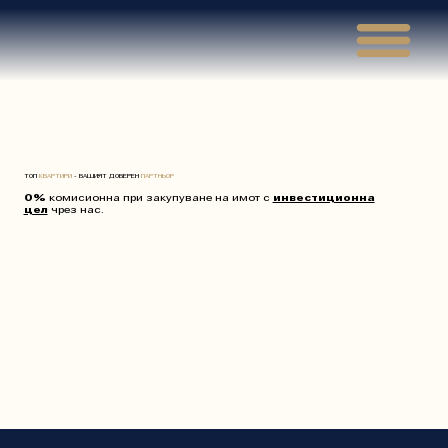
Γ
ТОП
КВАРТИРИ
- ВАШИЯТ ДОВЕРЕН
ПАРТНЬОР
0%
комисионна при закупуване на имот с
инвестиционна
цел
чрез нас.