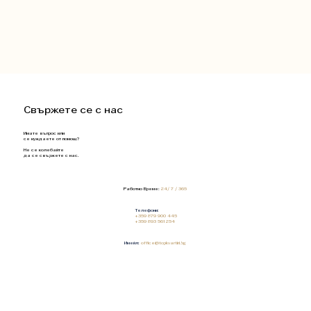
Свържете се с нас
Имате въпрос или
се нуждаете от помощ?
Не се колебайте
да се свържете с нас.
Работно Време:
24/ 7 / 365
Телефони:
+359 879 900 445
+359 893 561 254
Имейл:
office@topkvartiri.bg